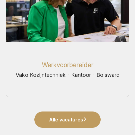
Werkvoorbereider
Vako Kozijntechniek
·
Kantoor
·
Bolsward
Alle vacatures