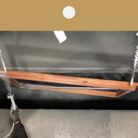
Naar content scrollen
Jouw welzijn, onze
aandacht
Renovatie, nieuwbouw of
houtskeletbouw: wat je ook doet bij Vako
Kozijnentechniek, je komt hier niet alleen
om te werken. Je komt om te bouwen.
Bouwen aan projecten én aan jezelf. En
sterke teams? Die werken hard, maar