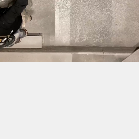
lachen nóg harder. Jouw welzijn, onze
aandacht. Aandacht voor wat beter kan.
Mooier kan. Groter kan. Middelmaat. Mooi
niet! Dus de vraag is niet of je hier past.
De vraag is: durf jij mee te bouwen?