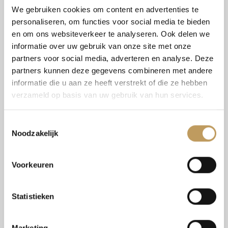
We gebruiken cookies om content en advertenties te
Een ander voordeel van houtskeletbouw is de
personaliseren, om functies voor social media te bieden
snelheid waarmee constructies kunnen worden
en om ons websiteverkeer te analyseren. Ook delen we
opgezet. Dat komt doordat onderdelen in de
informatie over uw gebruik van onze site met onze
partners voor social media, adverteren en analyse. Deze
fabriek worden geprefabriceerd. Om die reden
partners kunnen deze gegevens combineren met andere
spreken we van ‘prefab’. Hierdoor duurt
informatie die u aan ze heeft verstrekt of die ze hebben
bouwen op locatie minder lang en zijn we
verzameld op basis van uw gebruik van hun services.
minder afhankelijk van weersomstandigheden.
Toestemmingsselectie
Weer of geen weer, we bouwen gewoon door.
Noodzakelijk
Voorkeuren
Statistieken
Marketing