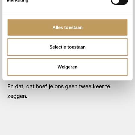
Houtskeletbouw is flexibel
Aanpassingen of uitbreidingen aan houten
Alles toestaan
structuren? Daar draaien wij onze handen niet
voor om. Houten structuren zijn relatief
Selectie toestaan
gemakkelijk aan te passen en te wijzigen.
Flexibel, net als wij. We buigen met je mee, wat
je wens ook is.
Weigeren
Daarnaast biedt houtskeletbouw goede isolatie.
En dat, dat hoef je ons geen twee keer te
zeggen.