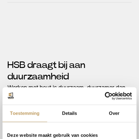
HSB draagt bij aan
duurzaamheid
Werken met hout is duurzaam, duurzamer dan
traditionele bouwmethoden. Bovendien kan
houtskeletbouw goed geïsoleerd worden. Dat
Toestemming
Details
Over
resulteert in een hoge-efficiëntie van de
gebouwen. Kortom, HSB heeft een duurzaam
Deze website maakt gebruik van cookies
karakter.