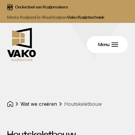
Onderdeel van Kozijnmakers
Merkx Kozijnen
De Waal Kozijnen
Vako Kozijntechniek
Menu
wat we creëren
Houtskeletbouw
Houtskeletbouw