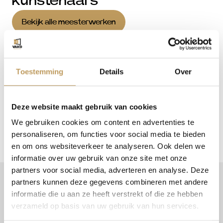
kunstenaars
Bekijk alle meesterwerken
Adembenemend in Amsterdam
Toestemming
Details
Over
Deze website maakt gebruik van cookies
We gebruiken cookies om content en advertenties te
personaliseren, om functies voor social media te bieden
en om ons websiteverkeer te analyseren. Ook delen we
informatie over uw gebruik van onze site met onze
partners voor social media, adverteren en analyse. Deze
partners kunnen deze gegevens combineren met andere
informatie die u aan ze heeft verstrekt of die ze hebben
ONTDEK DE PRESTATIES, ERVARING EN
verzameld op basis van uw gebruik van hun services.
IMPACT
Onze indrukwekkende cijfers