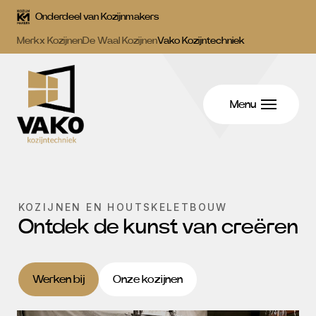
Onderdeel van Kozijnmakers
Merkx Kozijnen
De Waal Kozijnen
Vako Kozijntechniek
Menu
KOZIJNEN EN HOUTSKELETBOUW
Ontdek de kunst van creëren
Werken bij
Onze kozijnen