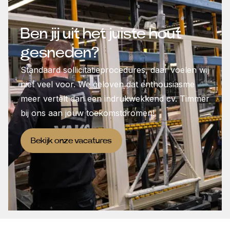
Ben jij uit het juiste hout
gesneden?
Standaard sollicitatieprocedures, daar voelen wij
niet veel voor. We geloven dat enthousiasme
meer vertelt dan een indrukwekkend cv. Timmer
bij ons aan jouw toekomstdromen!
Bekijk onze vacatures