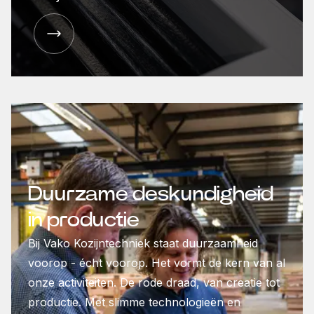
Duurzame deskundigheid
in productie
Bij Vako Kozijntechniek staat duurzaamheid
voorop - écht voorop. Het vormt de kern van al
onze activiteiten. De rode draad, van creatie tot
productie. Met slimme technologieën en